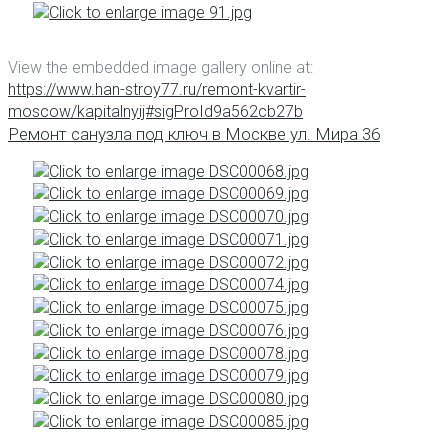
View the embedded image gallery online at:
https://www.han-stroy77.ru/remont-kvartir-
moscow/kapitalnyij#sigProId9a562cb27b
Ремонт санузла под ключ в Москве ул. Мира 36