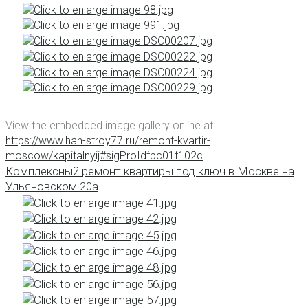
View the embedded image gallery online at:
https://www.han-stroy77.ru/remont-kvartir-
moscow/kapitalnyij#sigProIdfbc01f102c
Комплексный ремонт квартиры под ключ в Москве на
Ульяновском 20а