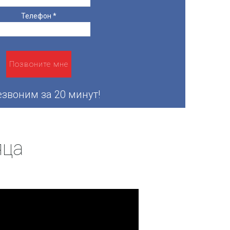
Телефон
*
звоним за 20 минут!
яца