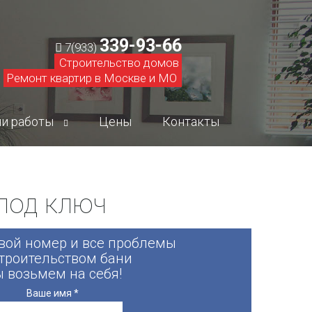
339-93-66
7(933)
Строительство домов
Ремонт квартир в Москве и МО
и работы
Цены
Контакты
зывы
 под ключ
ео по строительству
ео по ремонту
свой номер и все проблемы
строительством бани
 возьмем на себя!
Ваше имя
*