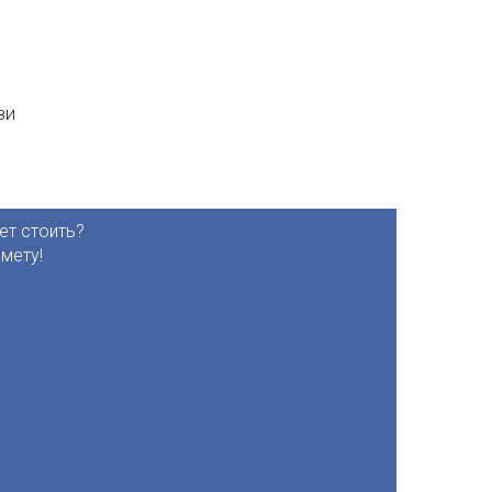
зи
ет стоить?
мету!