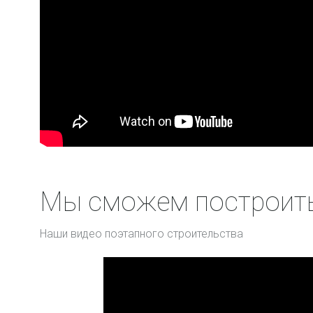
Однажды мы
Работаем с 2008 года,
купили виде
выполняем заказы в городе и
фотоаппарат 
по краю.
можете позн
нашими рабо
Активно ведем видео блог на
строительст
канале
youtube
.
, а так же в
vk
,
ok
,
twitter
ПОДРОБНЕ
Мы сможем построить
Наши видео поэтапного строительства