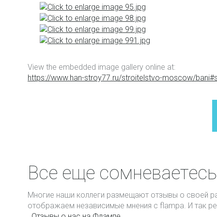
View the embedded image gallery online at:
https://www.han-stroy77.ru/stroitelstvo-moscow/bani#
Все еще сомневаетесь
Многие наши коллеги размещают отзывы о своей ра
отображаем независимые мнения с flampa. И так ре
Отзывы о нас на Флампе