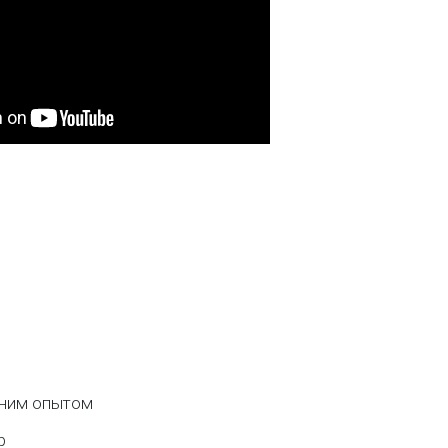
тним опытом
р